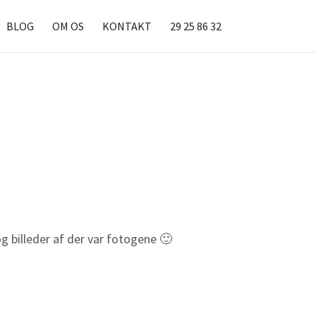
BLOG
OM OS
KONTAKT
29 25 86 32
g billeder af der var fotogene 🙂