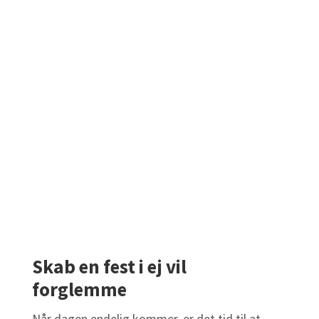
Skab en fest i ej vil
forglemme
Når dagen endelig kommer, er det tid til at