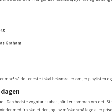
:
erg
kas Graham
ler max! så det eneste i skal bekymre jer om, er playlisten 
e dagen
ohol. Den bedste vogntur skabes, når I er sammen om det. S
 minder med fra skoletiden, og lav måske små lege eller priser