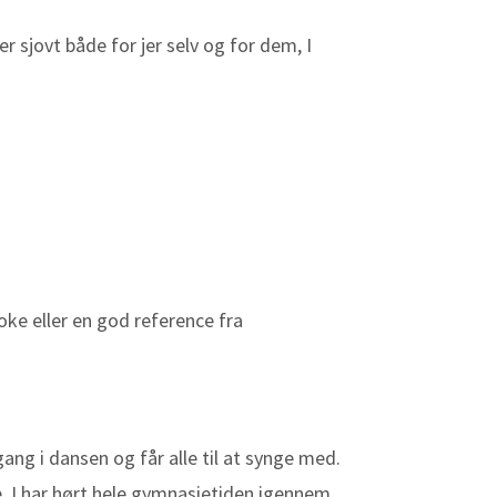
r sjovt både for jer selv og for dem, I
oke eller en god reference fra
ng i dansen og får alle til at synge med.
ge, I har hørt hele gymnasietiden igennem.