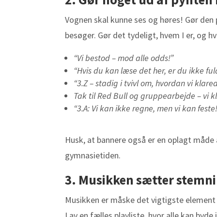
Vognen skal kunne ses og høres! Gør den pe
besøger. Gør det tydeligt, hvem I er, og h
“Vi bestod – mod alle odds!”
“Hvis du kan læse det her, er du ikke fu
“3.Z – stadig i tvivl om, hvordan vi klare
Tak til Red Bull og gruppearbejde – vi k
“3.A: Vi kan ikke regne, men vi kan feste
Husk, at bannere også er en oplagt måde at
gymnasietiden.
3. Musikken sætter stemn
Musikken er måske det vigtigste element p
Lav en fælles playliste, hvor alle kan byde