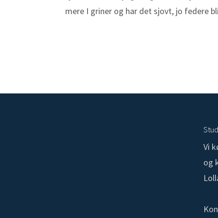
mere I griner og har det sjovt, jo federe bl
Stud
Vi 
og k
Lol
Kon