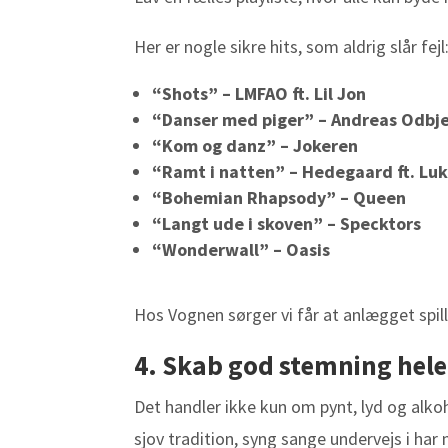
Her er nogle sikre hits, som aldrig slår fejl
“Shots” – LMFAO ft. Lil Jon
“Danser med piger” – Andreas Odbj
“Kom og danz” – Jokeren
“Ramt i natten” – Hedegaard ft. Lu
“Bohemian Rhapsody” – Queen
“Langt ude i skoven” – Specktors
“Wonderwall” – Oasis
Hos Vognen sørger vi får at anlægget spil
4. Skab god stemning hel
Det handler ikke kun om pynt, lyd og alk
sjov tradition, syng sange undervejs i har