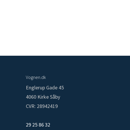
Vognen.dk
Englerup Gade 45
4060 Kirke Såby
CVR: 28942419
29 25 86 32