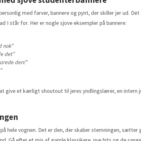
rsonlig med farver, bannere og pynt, der skiller jer ud. Det e
vad I står for. Her er nogle sjove eksempler på bannere:
ld nok”
de det”
larede den!”
!”
 give et kærligt shoutout til jeres yndlingslærer, en intern j
ingen
å hele vognen. Det er den, der skaber stemningen, sætter ga
 ind. Gå efter et mix af gamle klassikere, nye hits og de san