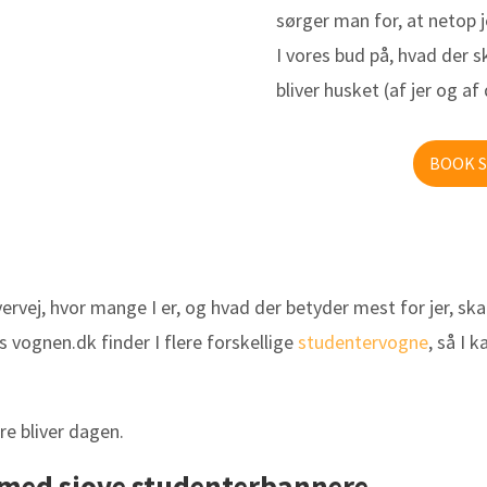
sørger man for, at netop j
I vores bud på, hvad der s
bliver husket (af jer og af 
BOOK 
rvej, hvor mange I er, og hvad der betyder mest for jer, ska
 vognen.dk finder I flere forskellige
studentervogne
, så I 
re bliver dagen.
n med sjove studenterbannere