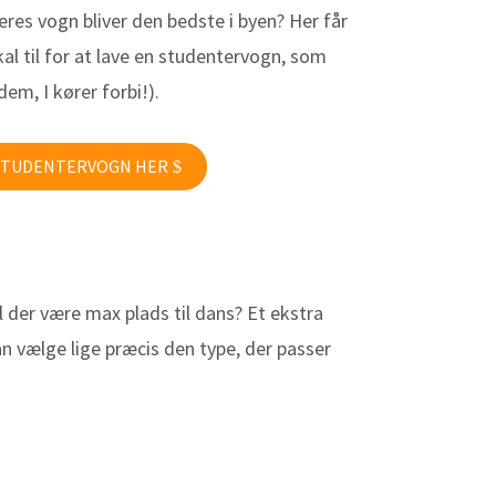
eres vogn bliver den bedste i byen? Her får
kal til for at lave en studentervogn, som
dem, I kører forbi!).
STUDENTERVOGN HER
l der være max plads til dans? Et ekstra
kan vælge lige præcis den type, der passer