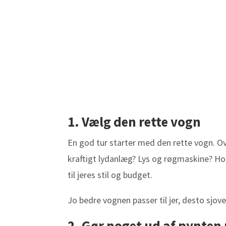
1. Vælg den rette vogn
En god tur starter med den rette vogn. Ove
kraftigt lydanlæg? Lys og røgmaskine? Hos
til jeres stil og budget.
Jo bedre vognen passer til jer, desto sjove
2. Gør noget ud af pynte