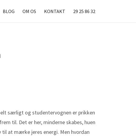
BLOG
OM OS
KONTAKT
29 25 86 32
n
elt særligt og studentervognen er prikken
r frem til. Det er her, minderne skabes, huen
ov til at mærke jeres energi. Men hvordan